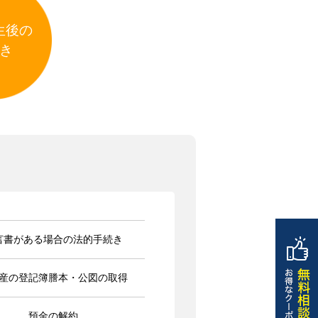
生後の
き
言書がある場合の法的手続き
産の登記簿謄本・公図の取得
預金の解約