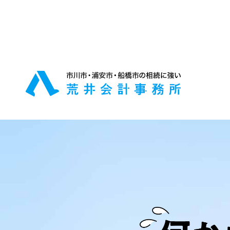
代表からのメッセージ
預貯金等の名義変更
当事務所の代表をご紹介します
相続発生後の手続きの相談
生前贈与らくらくプラン
元気な内に財産を譲渡したい方
相続の節税対策
パートナーの紹介
最も最適な相続プランをご提案
業務提携パートナーをご紹介し
す