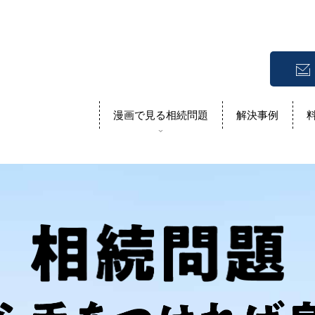
漫画で見る相続問題
解決事例
不動産の売却相談
当事務所について
土地やマンションの売却相談をした
事務所概要です
い
遺言作成あんしん
へ
公正証書遺言の文案作
相続税の試算
アクセスマップ
しま
相続財産を整理し相続税を試算しま
ます
当事務所へのアクセスについて
す