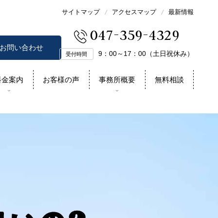
サイトマップ
アクセスマップ
最新情報
047-359-4329
お問い合わせ
9：00～17：00（土日祝休み）
受付時間
料金案内
お客様の声
事務所概要
無料相談
相続の争いを未然に防ぐ
スタッフの紹介
兄弟間や子供たちで争いをさせたく
在籍スタッフをご紹介します
ない
プラン
成、証人立会い、遺言執行
事務所紹介ムービー
当事務所の紹介ムービーです