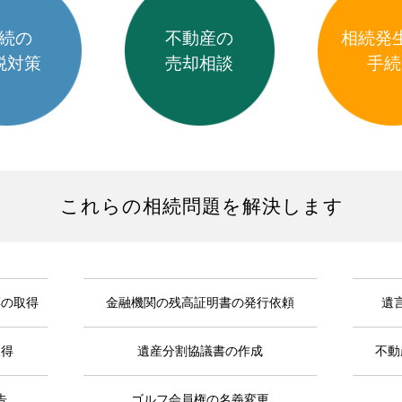
続の
不動産の
相続発
税対策
売却相談
手続
これらの相続問題を解決します
票の取得
金融機関の残高証明書の発行依頼
遺
取得
遺産分割協議書の作成
不動
告
ゴルフ会員権の名義変更