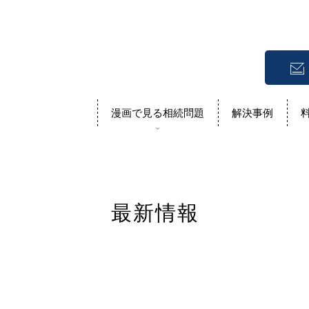
漫画で見る相続問題
解決事例
不動産の売却相談
当事務所について
土地やマンションの売却相談をした
事務所概要です
い
最新情報
遺言作成あんしん
へ
公正証書遺言の文案作
相続税の試算
アクセスマップ
しま
相続財産を整理し相続税を試算しま
ます
当事務所へのアクセスについて
す