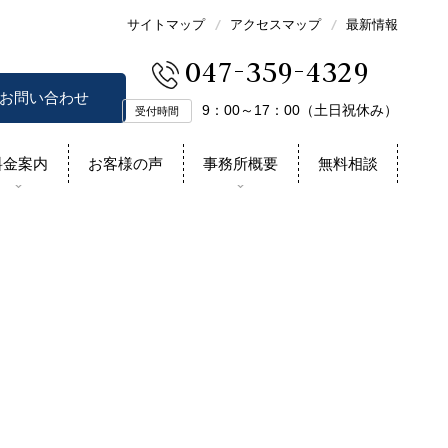
サイトマップ
アクセスマップ
最新情報
047-359-4329
お問い合わせ
9：00～17：00（土日祝休み）
受付時間
料金案内
お客様の声
事務所概要
無料相談
相続の争いを未然に防ぐ
スタッフの紹介
兄弟間や子供たちで争いをさせたく
在籍スタッフをご紹介します
ない
プラン
成、証人立会い、遺言執行
事務所紹介ムービー
当事務所の紹介ムービーです