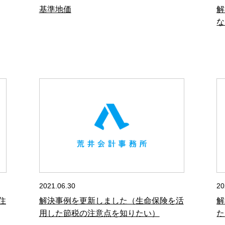
基準地価
解
な
2021.06.30
20
住
解決事例を更新しました（生命保険を活
解
用した節税の注意点を知りたい）
た