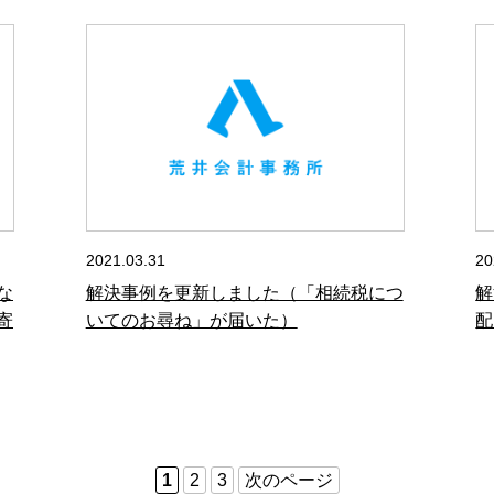
2021.03.31
20
な
解決事例を更新しました（「相続税につ
解
寄
いてのお尋ね」が届いた）
配
1
2
3
次のページ