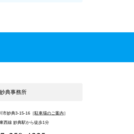
妙典事務所
市妙典3-15-16［
駐車場
のご案内
］
東西線 妙典駅から徒歩1分