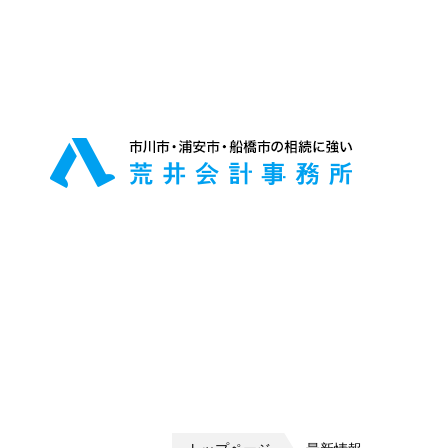
代表からのメッセージ
預貯金等の名義変更
当事務所の代表をご紹介します
相続発生後の手続きの相談
生前贈与らくらくプラン
元気な内に財産を譲渡したい方
相続の節税対策
パートナーの紹介
最も最適な相続プランをご提案
業務提携パートナーをご紹介し
す