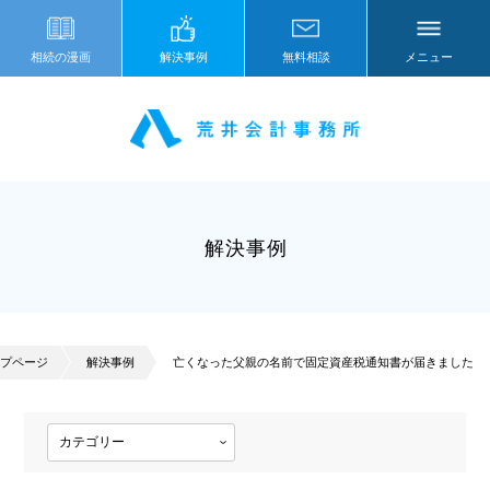
相続の漫画
解決事例
無料相談
メニュー
解決事例
プページ
解決事例
亡くなった父親の名前で固定資産税通知書が届きました